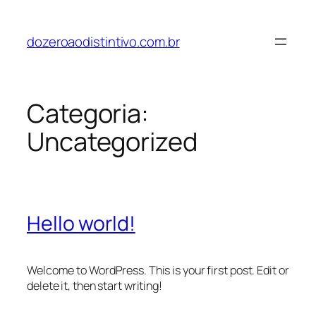
Pular
para
dozeroaodistintivo.com.br
o
conteúdo
Categoria:
Uncategorized
Hello world!
Welcome to WordPress. This is your first post. Edit or
delete it, then start writing!